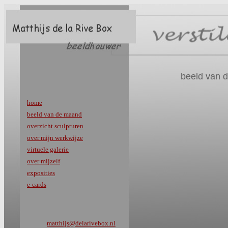
beeld van 
home
beeld van de maand
overzicht sculpturen
over mijn werkwijze
virtuele galerie
over mijzelf
exposities
e-cards
matthijs@delarivebox.nl