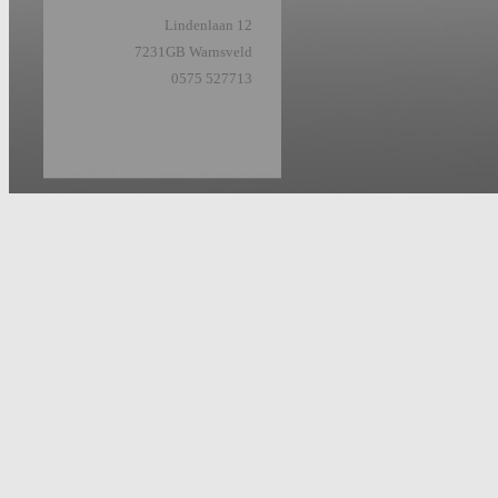
Lindenlaan 12
7231GB Warnsveld
0575 527713